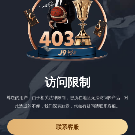
访问限制
尊敬的用户，由于相关法律限制，您所在地区无法访问J9产品，对
此造成的不便，我们深表歉意，您如有疑问请联系客服。
联系客服